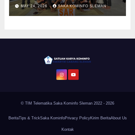
Penanganan Kebakaran LPG
MAY 24, 2026
SAKA KOMINFO SLEMAN
di Perata XXVII SMA N 1
Minggir
© TIM Telematika Saka Kominfo Sleman 2022 - 2026
Berita
Tips & Trick
Saka Kominfo
Privacy Policy
Kirim Berita
About Us
Kontak