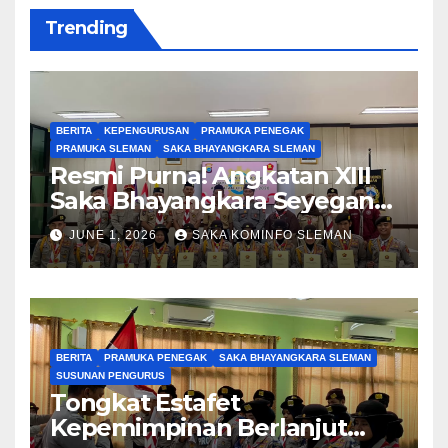
Trending
BERITA
KEPENGURUSAN
PRAMUKA PENEGAK
PRAMUKA SLEMAN
SAKA BHAYANGKARA SLEMAN
Resmi Purna! Angkatan XIII
Saka Bhayangkara Seyegan
Tinggalkan Jejak
JUNE 1, 2026
SAKA KOMINFO SLEMAN
Pengabdian
BERITA
PRAMUKA PENEGAK
SAKA BHAYANGKARA SLEMAN
SUSUNAN PENGURUS
Tongkat Estafet
Kepemimpinan Berlanjut