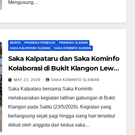
Mengusung…
BERITA
PRAMUKA PENEGAK
PRAMUKA SLEMAN
SAKA KALPATARU SLEMAN
SAKA KOMINFO SLEMAN
Saka Kalpataru dan Saka Kominfo
Kolaborasi di Bukit Klangon Lewat
Aksi Lingkungan dan
MAY 23, 2026
SAKA KOMINFO SLEMAN
Dokumentasi
Saka Kalpataru bersama Saka Kominfo
melaksanakan kegiatan latihan gabungan di Bukit
Klangon pada Sabtu (23/5/2026). Kegiatan yang
berlangsung sejak pagi hingga siang hari tersebut
diikuti oleh anggota dari kedua saka…