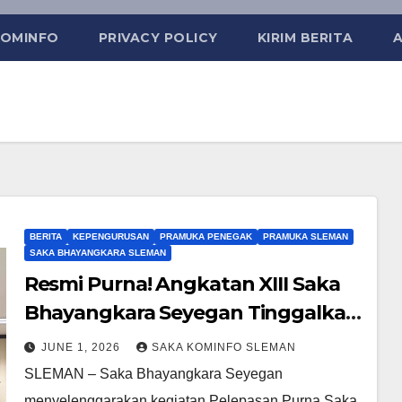
KOMINFO
PRIVACY POLICY
KIRIM BERITA
BERITA
KEPENGURUSAN
PRAMUKA PENEGAK
PRAMUKA SLEMAN
SAKA BHAYANGKARA SLEMAN
Resmi Purna! Angkatan XIII Saka
Bhayangkara Seyegan Tinggalkan
Jejak Pengabdian
JUNE 1, 2026
SAKA KOMINFO SLEMAN
SLEMAN – Saka Bhayangkara Seyegan
menyelenggarakan kegiatan Pelepasan Purna Saka