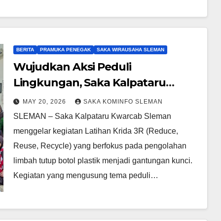
BERITA
PRAMUKA PENEGAK
SAKA WIRAUSAHA SLEMAN
Wujudkan Aksi Peduli
Lingkungan, Saka Kalpataru
Sleman Gelar Pelatihan Daur
MAY 20, 2026
SAKA KOMINFO SLEMAN
Ulang Tutup Botol
SLEMAN – Saka Kalpataru Kwarcab Sleman
menggelar kegiatan Latihan Krida 3R (Reduce,
Reuse, Recycle) yang berfokus pada pengolahan
limbah tutup botol plastik menjadi gantungan kunci.
Kegiatan yang mengusung tema peduli…