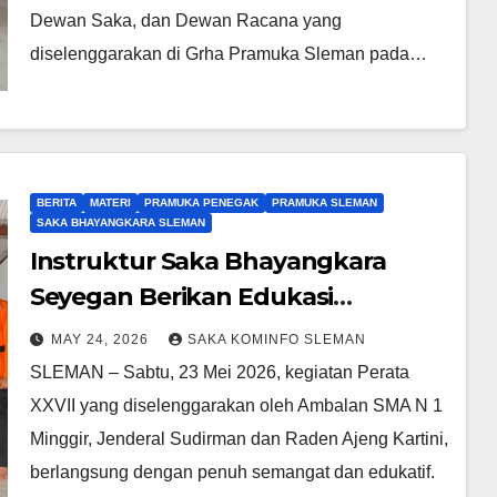
Dewan Saka, dan Dewan Racana yang
diselenggarakan di Grha Pramuka Sleman pada…
BERITA
MATERI
PRAMUKA PENEGAK
PRAMUKA SLEMAN
SAKA BHAYANGKARA SLEMAN
Instruktur Saka Bhayangkara
Seyegan Berikan Edukasi
Penanganan Kebakaran LPG di
MAY 24, 2026
SAKA KOMINFO SLEMAN
Perata XXVII SMA N 1 Minggir
SLEMAN – Sabtu, 23 Mei 2026, kegiatan Perata
XXVII yang diselenggarakan oleh Ambalan SMA N 1
Minggir, Jenderal Sudirman dan Raden Ajeng Kartini,
berlangsung dengan penuh semangat dan edukatif.