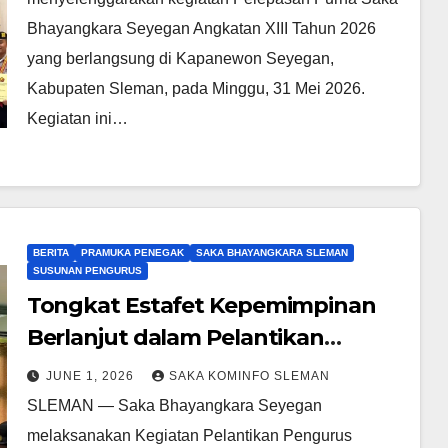
Bhayangkara Seyegan Angkatan XIII Tahun 2026
yang berlangsung di Kapanewon Seyegan,
Kabupaten Sleman, pada Minggu, 31 Mei 2026.
Kegiatan ini…
BERITA
PRAMUKA PENEGAK
SAKA BHAYANGKARA SLEMAN
SUSUNAN PENGURUS
Tongkat Estafet Kepemimpinan
Berlanjut dalam Pelantikan
Dewan Saka Bhayangkara
JUNE 1, 2026
SAKA KOMINFO SLEMAN
Seyegan PAW 2026
SLEMAN — Saka Bhayangkara Seyegan
melaksanakan Kegiatan Pelantikan Pengurus